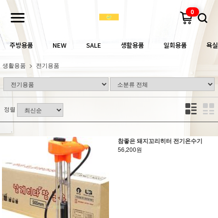
0
주방용품
NEW
SALE
생활용품
일회용품
욕실
생활용품
전기용품
정렬
참좋은 돼지꼬리히터 전기온수기
56,200원