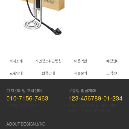
회사소개
개인정보취급방침
이용약관
매장안내
교환안내
반품안내
제휴문의
고객센터
디자인리빙 고객센터
무통장 입금계좌
010-7156-7463
123-456789-01-234
토,일 및 공휴일 휴무
카카오뱅크 3333-26-786-1497
예금주 : 정혜영(아이템믹스)
ABOUT DESIGNLVNG