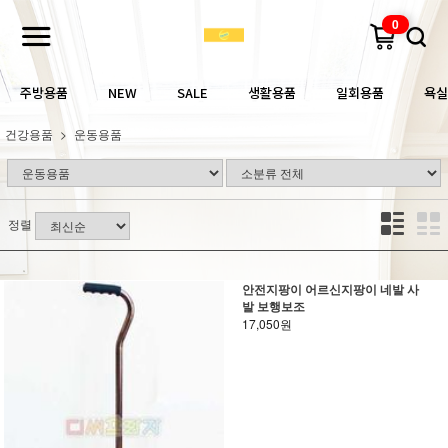
0
주방용품
NEW
SALE
생활용품
일회용품
욕실
건강용품
운동용품
정렬
안전지팡이 어르신지팡이 네발 사
발 보행보조
17,050원