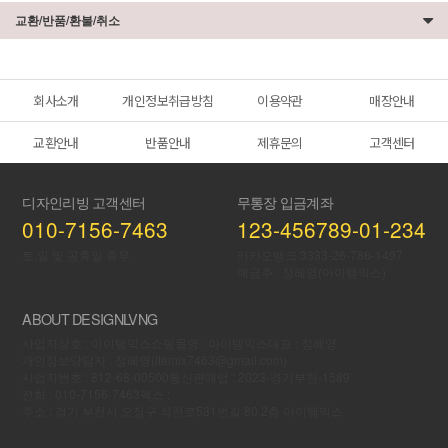
교환/반품/환불/취소
회사소개
개인정보취급방침
이용약관
매장안내
교환안내
반품안내
제휴문의
고객센터
디자인리빙 고객센터
무통장 입금계좌
010-7156-7463
123-456789-01-234
토,일 및 공휴일 휴무
카카오뱅크 3333-26-786-1497
예금주 : 정혜영(아이템믹스)
ABOUT DESIGNLVNG
사업자상호 : 아이템믹스
쇼핑몰명 : 아이템믹스
대표 : 정혜영
개인정보당담자 : 정혜영(itemix7463@gmail.com)
사업자번호 : 812-68-00500
통신판매업 : 2023-경기부천-1589
PC
전화 : 010-7156-7463
팩스 :
버전
주소 : 경기 부천시 오정구 석천로531번길 80 2층 아이템믹스