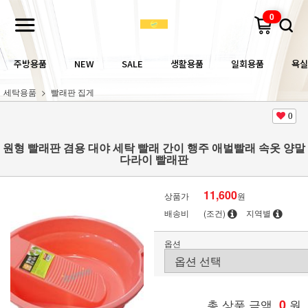
0
주방용품
NEW
SALE
생활용품
일회용품
욕실
세탁용품
빨래판 집게
0
원형 빨래판 겸용 대야 세탁 빨래 간이 행주 애벌빨래 속옷 양말
다라이 빨래판
11,600
상품가
원
배송비
(조건)
지역별
옵션
총 상품 금액
0
원